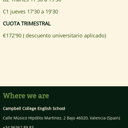
C1 jueves 17'30 a 19'30
CUOTA TRIMESTRAL
€172'90 ( descuento universitario aplicado)
Where we are
Campbell College English School
Calle Músico Hipólito Martínez, 2 Bajo
46020
,
Valencia
(Spain)
+34 96362 89 83