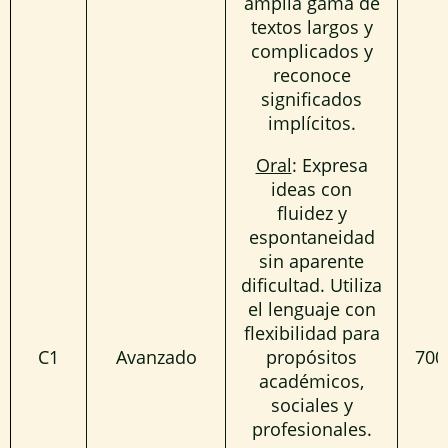
amplia gama de
textos largos y
complicados y
reconoce
significados
implícitos.
Oral
: Expresa
ideas con
fluidez y
espontaneidad
sin aparente
dificultad. Utiliza
el lenguaje con
flexibilidad para
C1
Avanzado
propósitos
700
académicos,
sociales y
profesionales.