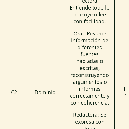
lectora:
Entiende todo lo
que oye o lee
con facilidad.
Oral
: Resume
información de
diferentes
fuentes
habladas o
escritas,
reconstruyendo
argumentos o
informes
10
C2
Dominio
correctamente y
1
con coherencia.
Redactora
: Se
expresa con
toda