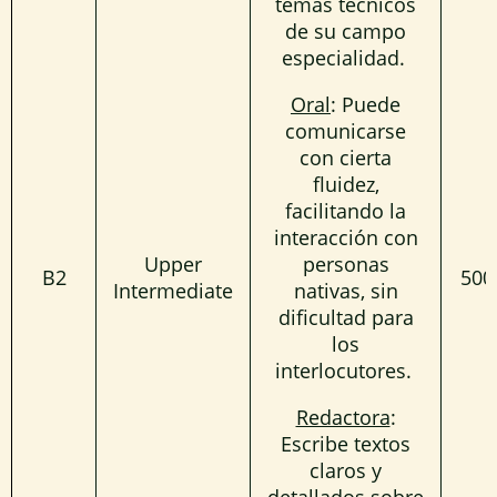
temas técnicos
de su campo
especialidad.
Oral
: Puede
comunicarse
con cierta
fluidez,
facilitando la
interacción con
Upper
personas
B2
500
Intermediate
nativas, sin
dificultad para
los
interlocutores.
Redactora
:
Escribe textos
claros y
detallados sobre